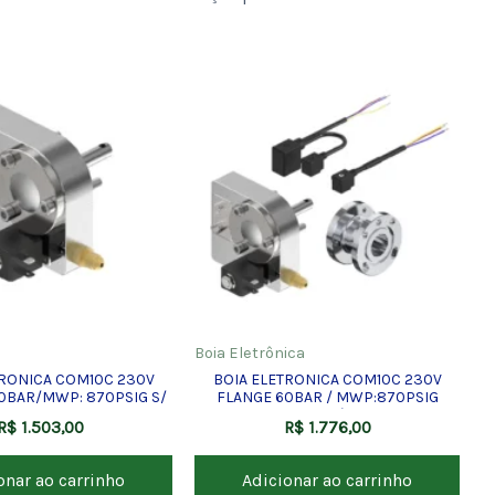
Boia Eletrônica
TRONICA COM10C 230V
BOIA ELETRONICA COM10C 230V
0BAR/MWP: 870PSIG S/
FLANGE 60BAR / MWP:870PSIG
 E ADAPTADORES
COMPLETA C/ CABOS E
R$
1.503,00
R$
1.776,00
ADAPTADORES
onar ao carrinho
Adicionar ao carrinho