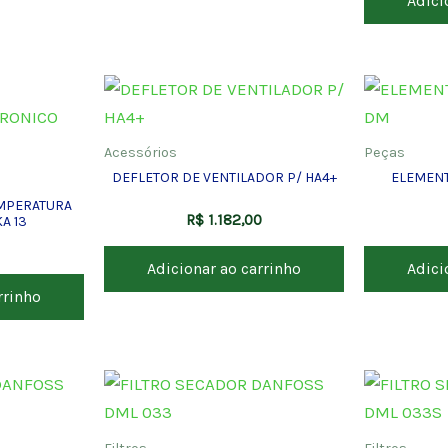
Adici
Acessórios
Peças
DEFLETOR DE VENTILADOR P/ HA4+
ELEMENT
MPERATURA
R$
1.182,00
A 13
Adicionar ao carrinho
Adici
rrinho