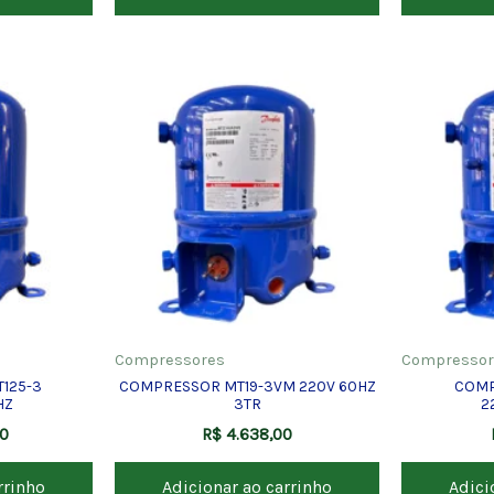
Compressores
Compressor
125-3
COMPRESSOR MT19-3VM 220V 60HZ
COMP
HZ
3TR
2
00
R$
4.638,00
rrinho
Adicionar ao carrinho
Adici