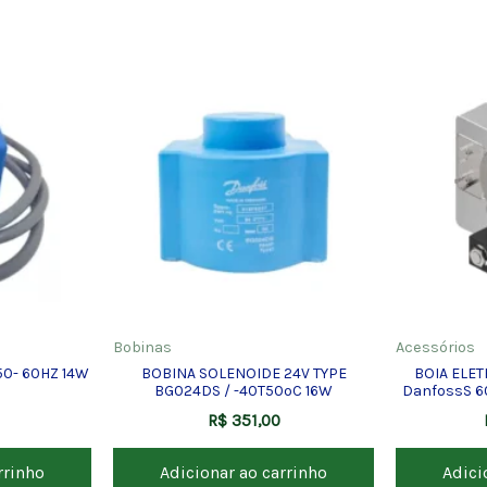
Bobinas
Acessórios
50- 60HZ 14W
BOBINA SOLENOIDE 24V TYPE
BOIA ELE
BG024DS / -40T50ºC 16W
DanfossS 6
CABO
R$
351,00
rrinho
Adicionar ao carrinho
Adici