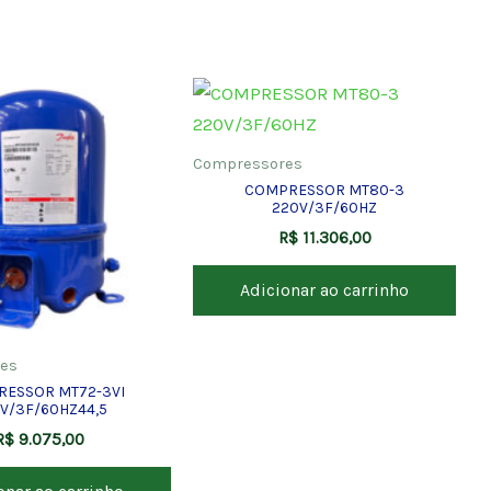
Compressores
COMPRESSOR MT80-3
220V/3F/60HZ
R$
11.306,00
Adicionar ao carrinho
es
ESSOR MT72-3VI
V/3F/60HZ44,5
R$
9.075,00