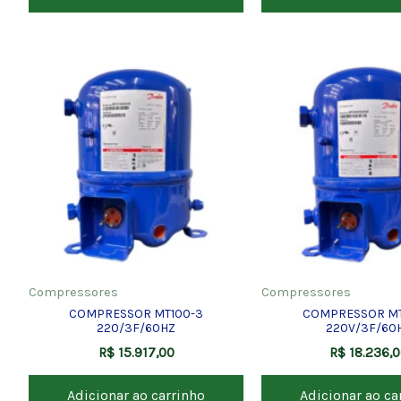
Compressores
Compressores
COMPRESSOR MT100-3
COMPRESSOR MT
220/3F/60HZ
220V/3F/60
R$
15.917,00
R$
18.236,
Adicionar ao carrinho
Adicionar ao ca