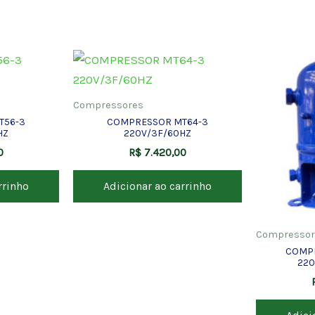
Compressores
T56-3
COMPRESSOR MT64-3
HZ
220V/3F/60HZ
0
R$
7.420,00
rrinho
Adicionar ao carrinho
Compressor
COMPR
220