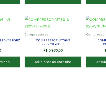
Compressores
Compressor
220V 1F 60HZ
COMPRESSOR MT36-3
COMP
220V/3F/60HZ
2
0
R$
5.930,00
rrinho
Adicionar ao carrinho
Adici