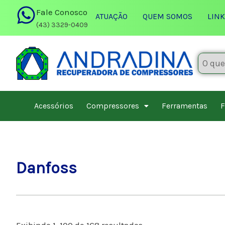
Ir
Fale Conosco
ATUAÇÃO
QUEM SOMOS
LINK
para
(43) 3329-0409
o
conteúdo
Acessórios
Compressores
Ferramentas
F
Danfoss
Exibindo 1–100 de 168 resultados