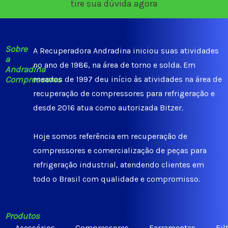
tire sua dúvida agora
Sobre
A Recuperadora Andradina iniciou suas atividades
a
no ano de 1986, na área de torno e solda. Em
Andradina
Compressores
meados de 1997 deu início às atividades na área de
recuperação de compressores para refrigeração e
desde 2016 atua como autorizada Bitzer.
Hoje somos referência em recuperação de
compressores e comercialização de peças para
refrigeração industrial, atendendo clientes em
todo o Brasil com qualidade e compromisso.
Produtos
Acessórios
Compressores
Ferramentas
Fil