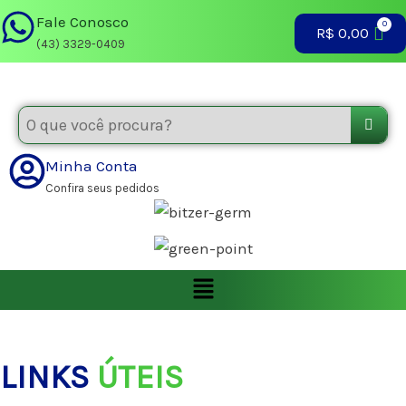
Ir
Fale Conosco
R$
0,00
para
(43) 3329-0409
o
conteúdo
Minha Conta
Confira seus pedidos
Menu
LINKS
ÚTEIS