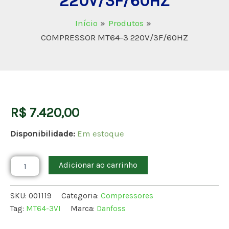
220V/3F/60HZ
Início
Produtos
COMPRESSOR MT64-3 220V/3F/60HZ
COMPRESSOR
MT64-
3
220V/3F/60HZ
R$
7.420,00
quantidade
Disponibilidade:
Em estoque
Adicionar ao carrinho
SKU:
001119
Categoria:
Compressores
Tag:
MT64-3VI
Marca:
Danfoss