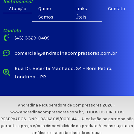
Institucional
Atuação
Quem
Links
Contato
Somos
Úteis
Contato
(43) 3329-0409
comercial@andradinacompressores.com.br
Rua Dr. Vicente Machado, 34 - Bom Retiro,
Londrina - PR
Andradina Recuperadora de Compressores 2026 –
www.andradinacompressores.com.br, TODOS OS DIREITOS
RESERVADOS. CNPJ: 03.162.015/0001-44 – A inclusão no carrinho não
garante o preço e/ou a disponibilidade do produto. Vendas sujeitas a
análise e disponibilidade de estoque.