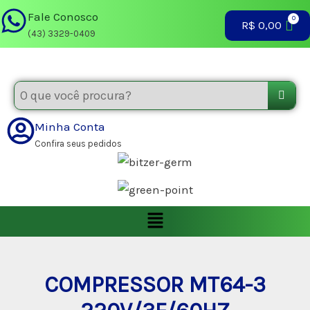
Ir
Fale Conosco
R$
0,00
para
(43) 3329-0409
o
conteúdo
Minha Conta
Confira seus pedidos
Menu
COMPRESSOR MT64-3