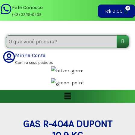
Ir
Fale Conosco
R$
0,00
para
(43) 3329-0409
o
conteúdo
Minha Conta
Confira seus pedidos
Menu
GAS R-404A DUPONT