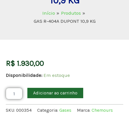
10,9 KG
Início
Produtos
GAS R-404A DUPONT 10,9 KG
GAS
R-
404A
DUPONT
R$
1.930,00
10,9
KG
Disponibilidade:
Em estoque
quantidade
Adicionar ao carrinho
SKU:
000354
Categoria:
Gases
Marca:
Chemours