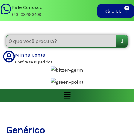
Ir
Fale Conosco
R$
0,00
para
(43) 3329-0409
o
conteúdo
Minha Conta
Confira seus pedidos
Menu
Genérico