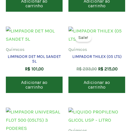
Adicionar ao
Adicionar ao
carrinho
carrinho
O
O
preço
preço
Sale!
original
atual
era:
é:
Químicos
Químicos
R$ 233,00.
R$ 215
LIMPADOR DET MOL SANDET
LIMPADOR THILEX (05 LTS)
5L
R$
101,00
R$
233,00
R$
215,00
Adicionar ao
Adicionar ao
carrinho
carrinho
Químicos